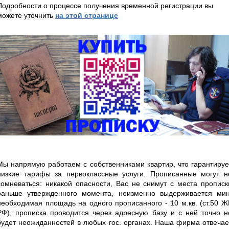
Подробности о процессе получения временной регистрации вы
можете уточнить
на этой странице
Мы напрямую работаем с собственниками квартир, что гарантируе
низкие тарифы за первоклассные услуги. Прописанные могут н
сомневаться: никакой опасности, Вас не снимут с места прописк
раньше утвержденного момента, неизменно выдерживается мин
необходимая площадь на одного прописанного - 10 м.кв. (ст.50 Ж
РФ), прописка проводится через адресную базу и с ней точно н
будет неожиданностей в любых гос. органах. Наша фирма отвечае