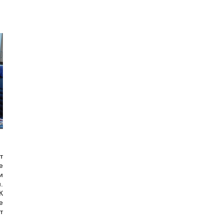
т
е
и
.
К
е
т