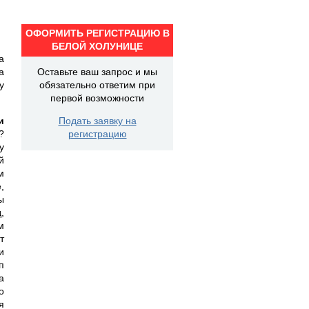
ОФОРМИТЬ РЕГИСТРАЦИЮ В
БЕЛОЙ ХОЛУНИЦЕ
а
а
Оставьте ваш запрос и мы
у
обязательно ответим при
первой возможности
и
Подать заявку на
?
регистрацию
у
й
м
,
ы
,
м
т
и
п
а
о
я