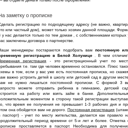
На заметку о прописке
Сделать регистрацию по подходящему адресу (не важно, квартир
это или частный дом), может только хозяин данной площади. Форм
3 у нас делается только по тем домам , с собственниками которых 
нас заключены договора о партнерстве.
Наши менеджеры постараются подобрать вам
постоянную ил
временную регистрацию в Белой Холунице
. В чем отличие
Временная регистрация
- это регистрационный учет по мест
пребывания т.е. там где человек временно остановился. Плюс тако
схемы в том, если у вас уже есть постоянная прописка, но скаже
вам важно устроить детей в школу или детский сад в другом месте
вам не нужно лишаться постоянной прописки. С формой 3 в
запросто можете отправить ребенка в гимназию, детский сад
устроится на работу или взять займ в банке. Дополнительны
положительным моментом в сторону такой регистрации выступае
то, что время ее получения не превышает 1-3 рабочих дня и пр
этом она обойдется вам не дорого.
Постоянная регистрация
(штам
в паспорт) - учет по месту жительства, делается как правило н
продолжительный период времени от 5-и лет и более. Отметка 
прописке проставляется в паспорт. Необходима для получени