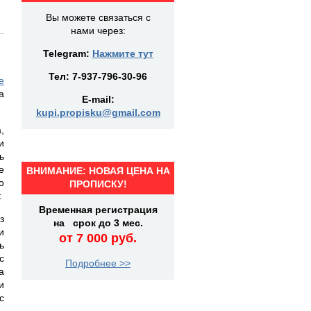
Вы можете связаться с
нами через:
Telegram:
Нажмите тут
Тел:
7-937-796-30-96
е
а
E-mail:
kupi.propisku@gmail.com
,
и
ь
е
ВНИМАНИЕ: НОВАЯ ЦЕНА НА
о
ПРОПИСКУ!
.
Временная регистрация
з
на срок до 3 мес.
и
от 7 000 руб.
ь
с
Подробнее >>
а
и
с