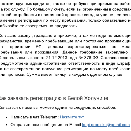
ипотеки, крупных кредитов, так же ее требуют при приеме на работ
на гос службу. По большому счету, если вы ограниченны в средствах
острой потребности в постоянной прописке сегодня уже нет, ее легк
заменяет регистрация по месту пребывания, только обязательно н
забывайте ее своевременно продлевать.
Согласно закону , граждане и приезжие, а так же люди не имеющи
гражданства, временно пребывающие или постоянно проживающи
на территории РФ, должны зарегистрироваться по мест
пребывания или проживания. Данное требование закреплено 
Федеральном законе от 21.12.2013 года № 376-ФЗ. Согласно закон
предусмотрена административная ответственность в виде штраф
за не своевременное получение регистрации по месту пребывани
или прописки. Сумма имеет "вилку" в каждом отдельном случае
Как заказать регистрацию в Белой Холунице
Связаться с нами вы можете одним из следующих способов:
Написать в чат Telegram:
Нажмите тут
Отправьте нам сообщение на E-mail
kupi.propisku@gmail.com