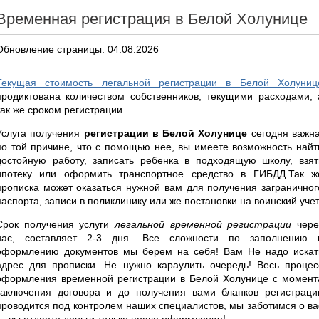
Временная регистрация в Белой Холунице
Обновление страницы: 04.08.2026
Текущая стоимость легальной регистрации в Белой Холуниц
продиктована количеством собственников, текущими расходами, 
так же сроком регистрации.
Услуга получения
регистрации в Белой Холунице
сегодня важна
по той причине, что с помощью нее, вы имеете возможность найт
достойную работу, записать ребенка в подходящую школу, взят
ипотеку или оформить транспортное средство в ГИБДД.Так ж
прописка может оказаться нужной вам для получения заграничног
паспорта, записи в поликлинику или же постановки на воинский учет
Срок получения услуги
легальной временной регистрации
чере
нас, составляет 2-3 дня. Все сложности по заполнению 
оформлению документов мы берем на себя! Вам Не надо искат
адрес для прописки. Не нужно караулить очередь! Весь процес
оформления временной регистрации в Белой Холунице с момент
заключения договора и до получения вами бланков регистраци
проводится под контролем наших специалистов, мы заботимся о ва
— вы отдаете деньги только после оформления!